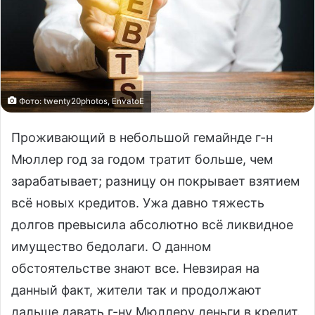
Фото: twenty20photos, EnvatoE
Проживающий в небольшой гемайнде г-н
Мюллер год за годом тратит больше, чем
зарабатывает; разницу он покрывает взятием
всё новых кредитов. Ужа давно тяжесть
долгов превысила абсолютно всё ликвидное
имущество бедолаги. О данном
обстоятельстве знают все. Невзирая на
данный факт, жители так и продолжают
дальше давать г-ну Мюллеру деньги в кредит.