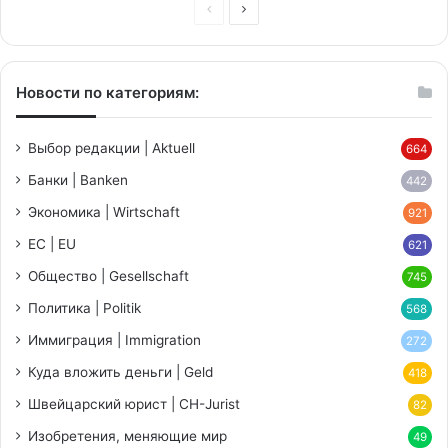
Предыдущая
Следующая
страница
страница
Новости по категориям:
Выбор редакции | Aktuell
664
Банки | Banken
442
Экономика | Wirtschaft
921
ЕС | EU
621
Общество | Gesellschaft
745
Политика | Politik
568
Иммиграция | Immigration
272
Куда вложить деньги | Geld
418
Швейцарский юрист | CH-Jurist
82
Изобретения, меняющие мир
49