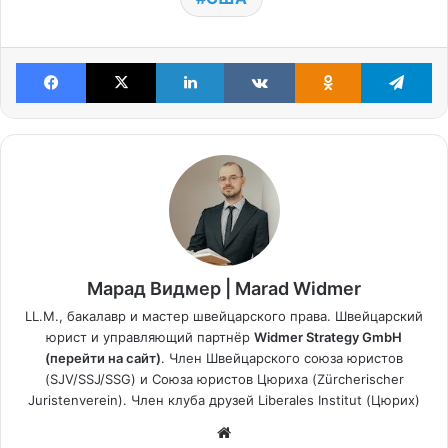
Facebook
X
LinkedIn
VKontakte
Odnoklassniki
Te
Марад Видмер | Marad Widmer
LL.M., бакалавр и мастер швейцарского права. Швейцарский
юрист и управляющий партнёр
Widmer Strategy GmbH
(перейти на сайт)
. Член Швейцарского союза юристов
(SJV/SSJ/SSG) и Союза юристов Цюриха (Zürcherischer
Juristenverein). Член клуба друзей Liberales Institut (Цюрих)
Website