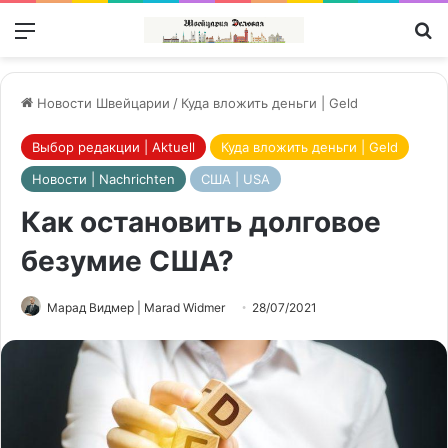
Меню
П
Новости Швейцарии
/
Куда вложить деньги | Geld
Выбор редакции | Aktuell
Куда вложить деньги | Geld
Новости | Nachrichten
США | USA
Как остановить долговое
безумие США?
Марад Видмер | Marad Widmer
28/07/2021