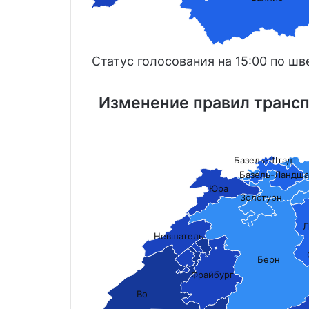
Статус голосования на 15:00 по ш
Изменение правил трансп
Базель-Штадт
Базель-Ландша
Юра
Золотурн
Л
Невшатель
Берн
Фрайбург
Во