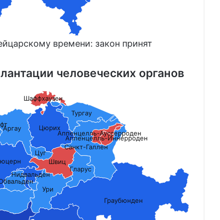
вейцарскому времени: закон принят
лантации человеческих органов
Шаффхаузен
Тургау
фт
Цюрих
Аргау
Аппенцелль-Ауссерроден
Аппенцелль-Иннерроден
Санкт-Галлен
Цуг
юцерн
Швиц
Гларус
Нидвальден
Обвальден
Ури
Граубюнден