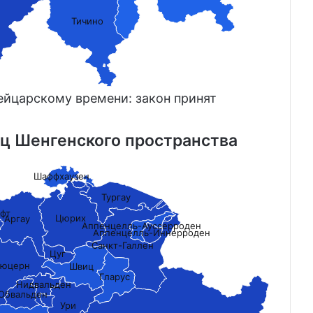
Тичино
вейцарскому времени: закон принят
ц Шенгенского пространства
Шаффхаузен
Тургау
фт
Цюрих
Аргау
Аппенцелль-Ауссерроден
Аппенцелль-Иннерроден
Санкт-Галлен
Цуг
юцерн
Швиц
Гларус
Нидвальден
Обвальден
Ури