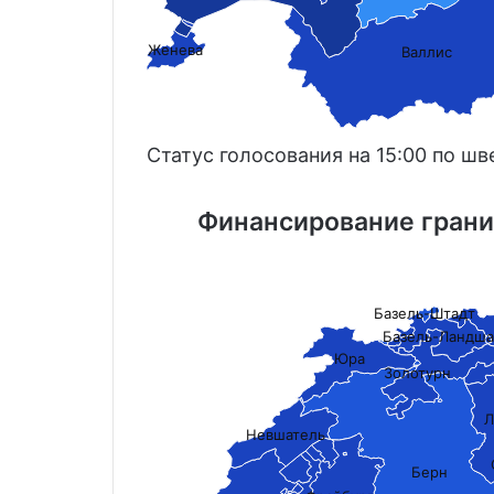
Женева
Валлис
Статус голосования на 15:00 по ш
Финансирование грани
Базель-Штадт
Базель-Ландша
Юра
Золотурн
Л
Невшатель
Берн