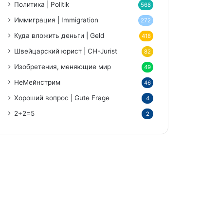
Политика | Politik
568
Иммиграция | Immigration
272
Куда вложить деньги | Geld
418
Швейцарский юрист | CH-Jurist
82
Изобретения, меняющие мир
49
НеМейнстрим
46
Хороший вопрос | Gute Frage
4
2+2=5
2