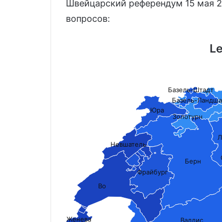
Швейцарский референдум 15 мая 2
вопросов:
Le
Базель-Штадт
Базель-Ландша
Юра
Золотурн
Л
Невшатель
Берн
Фрайбург
Во
Женева
Валлис