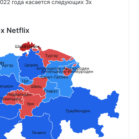
022 года касается следующих 3х
x Netflix
Шаффхаузен
Тургау
фт
Цюрих
Аргау
Аппенцелль-Ауссерроден
Аппенцелль-Иннерроден
Санкт-Галлен
Цуг
юцерн
Швиц
Гларус
Нидвальден
Обвальден
Ури
Граубюнден
Тичино