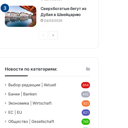
Сверхбогатые бегут из
Дубая в Швейцарию
24/03/2026
Предыдущая
Следующая
страница
страница
Новости по категориям:
Выбор редакции | Aktuell
664
Банки | Banken
442
Экономика | Wirtschaft
921
ЕС | EU
621
Общество | Gesellschaft
745