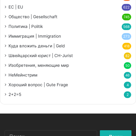
ЕС | EU
622
Общество | Gesellschaft
745
Политика | Politik
568
Иммиграция | Immigration
273
Куда вложить деньги | Geld
418
Швейцарский юрист | CH-Jurist
82
Изобретения, меняющие мир
50
НеМейнстрим
46
Хороший вопрос | Gute Frage
4
2+2=5
2
Найти: