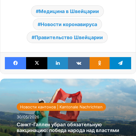
Медицина в Швейцарии
Новости коронавируса
Правительство Швейцарии
Facebook
X
LinkedIn
VKontakte
Odnoklassniki
Te
Новости кантонов | Kantonale Nachrichten
30/05/2026
Санкт-Галлен убрал обязательную
вакцинацию: победа народа над властями