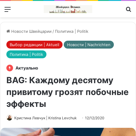
Меню
П
Новости Швейцарии
/
Политика | Politik
Выбор редакции | Aktuell
Новости | Nachrichten
Политика | Politik
Актуально
BAG: Каждому десятому
привитому грозят побочные
эффекты
Кристина Левчук | Kristina Levchuk
12/12/2020