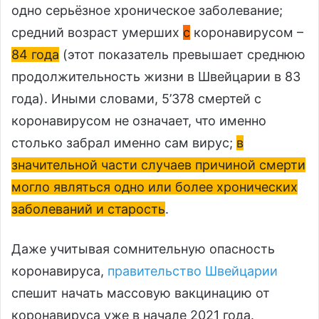
одно серьёзное хроническое заболевание;
средний возраст умерших
с
коронавирусом –
84 года
(этот показатель превышает среднюю
продолжительность жизни в Швейцарии в 83
года). Иными словами, 5’378 смертей с
коронавирусом не означает, что именно
столько забрал именно сам вирус;
в
значительной части случаев причиной смерти
могло являться одно или более хронических
заболеваний и старость
.
Даже учитывая сомнительную опасность
коронавируса,
правительство Швейцарии
спешит начать массовую вакцинацию от
коронавируса уже в начале 2021 года.