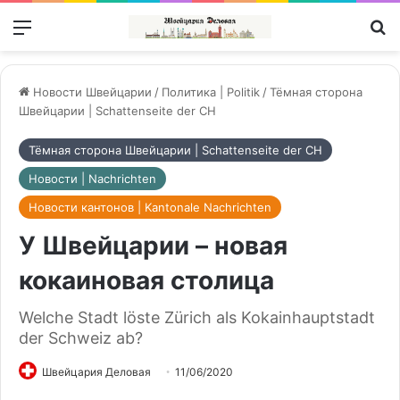
Меню
П
Новости Швейцарии
/
Политика | Politik
/
Тёмная сторона
Швейцарии | Schattenseite der CH
Тёмная сторона Швейцарии | Schattenseite der CH
Новости | Nachrichten
Новости кантонов | Kantonale Nachrichten
У Швейцарии – новая
кокаиновая столица
Welche Stadt löste Zürich als Kokainhauptstadt
der Schweiz ab?
Швейцария Деловая
11/06/2020