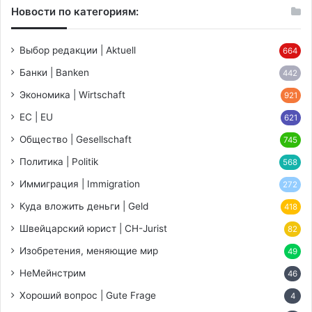
Новости по категориям:
Выбор редакции | Aktuell
664
Банки | Banken
442
Экономика | Wirtschaft
921
ЕС | EU
621
Общество | Gesellschaft
745
Политика | Politik
568
Иммиграция | Immigration
272
Куда вложить деньги | Geld
418
Швейцарский юрист | CH-Jurist
82
Изобретения, меняющие мир
49
НеМейнстрим
46
Хороший вопрос | Gute Frage
4