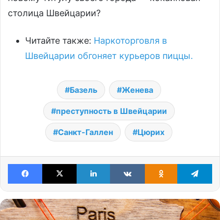
столица Швейцарии?
Читайте также:
Наркоторговля в
Швейцарии обгоняет курьеров пиццы.
Базель
Женева
преступность в Швейцарии
Санкт-Галлен
Цюрих
Facebook
X
LinkedIn
VKontakte
Odnoklassniki
Te