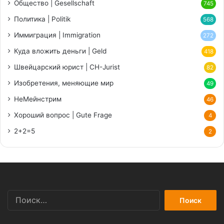
Общество | Gesellschaft
745
Политика | Politik
568
Иммиграция | Immigration
272
Куда вложить деньги | Geld
418
Швейцарский юрист | CH-Jurist
82
Изобретения, меняющие мир
49
НеМейнстрим
46
Хороший вопрос | Gute Frage
4
2+2=5
2
Найти: