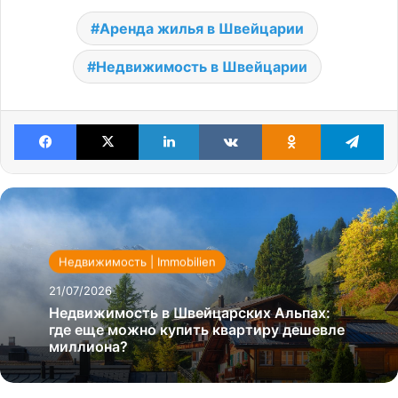
Аренда жилья в Швейцарии
Недвижимость в Швейцарии
Facebook
X
LinkedIn
VKontakte
Odnoklassniki
Te
Недвижимость | Immobilien
21/07/2026
Недвижимость в Швейцарских Альпах:
где еще можно купить квартиру дешевле
миллиона?