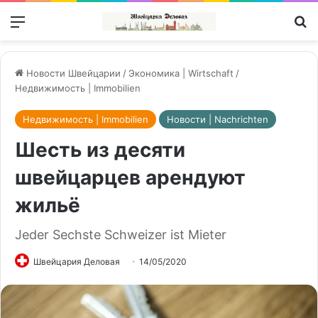
Меню
П
Новости Швейцарии
/
Экономика | Wirtschaft
/
Недвижимость | Immobilien
Недвижимость | Immobilien
Новости | Nachrichten
Шесть из десяти
швейцарцев арендуют
жильё
Jeder Sechste Schweizer ist Mieter
Швейцария Деловая
14/05/2020