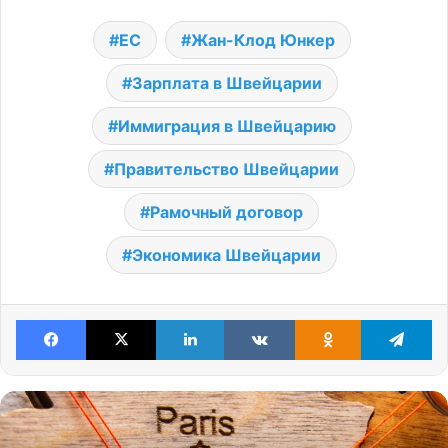
ЕС
Жан-Клод Юнкер
Зарплата в Швейцарии
Иммиграция в Швейцарию
Правительство Швейцарии
Рамочный договор
Экономика Швейцарии
Facebook
X
LinkedIn
VKontakte
Odnoklassniki
Te