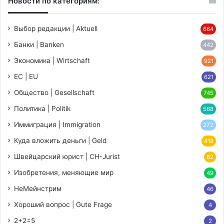
Новости по категориям:
Выбор редакции | Aktuell
664
Банки | Banken
442
Экономика | Wirtschaft
921
ЕС | EU
621
Общество | Gesellschaft
745
Политика | Politik
568
Иммиграция | Immigration
272
Куда вложить деньги | Geld
418
Швейцарский юрист | CH-Jurist
82
Изобретения, меняющие мир
49
НеМейнстрим
46
Хороший вопрос | Gute Frage
4
2+2=5
2