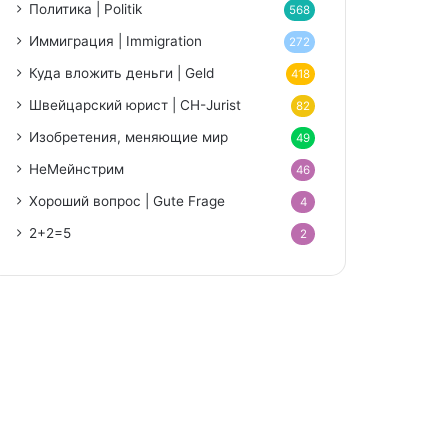
Политика | Politik
568
Иммиграция | Immigration
272
Куда вложить деньги | Geld
418
Швейцарский юрист | CH-Jurist
82
Изобретения, меняющие мир
49
НеМейнстрим
46
Хороший вопрос | Gute Frage
4
2+2=5
2
niki