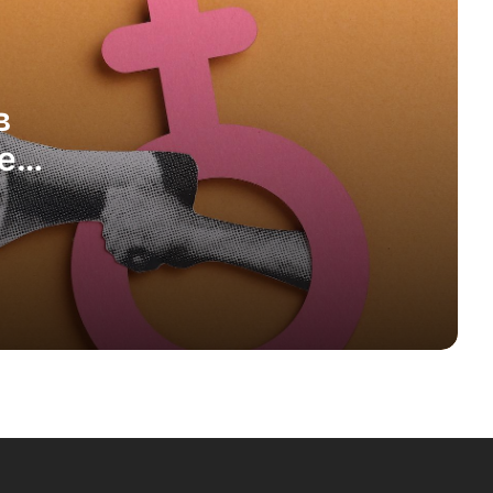
Швейцарские поезда от Stadler Rail
выходят на ирландский рынок
МИД советует гражданам
в
покинуть Иран, Израиль и Дубай/
е
ОАЭ
Аргау и Берн заставят рестораны
принимать наличку?
Швейцарский нейтралитет –
лучший рецепт в мире Трампов,
Путиных и Цзиньпинов
Swatch Group допускает
возвращение на российский рынок