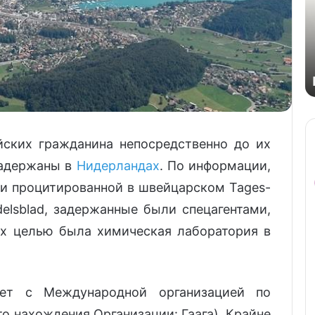
йских гражданина непосредственно до их
адержаны в
Нидерландах
. По информации,
 и процитированной в швейцарском Tages-
elsblad, задержанные были спецагентами,
Их целью была химическая лаборатория в
ает с Международной организацией по
о нахождения Организации: Гаага). Крайне