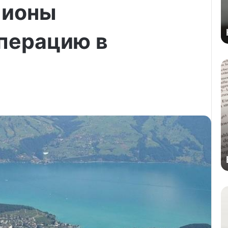
пионы
перацию в