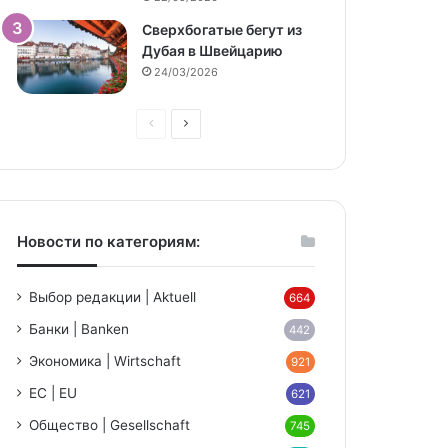
Сверхбогатые бегут из
Дубая в Швейцарию
24/03/2026
Предыдущая
Следующая
страница
страница
Новости по категориям:
Выбор редакции | Aktuell
664
Банки | Banken
442
Экономика | Wirtschaft
921
ЕС | EU
621
Общество | Gesellschaft
745