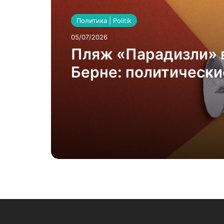
Политика | Politik
05/07/2026
Пляж «Парадизли» 
Берне: политически
хамелеоны против
женщин