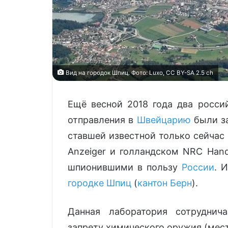
Вид на городок Шпиц. Фото: Luxo, CC BY-SA 2.5 ch
Ещё весной 2018 года два росси
отправления в
Швейцарию
были з
ставшей известной только сейчас
Anzeiger и голландском NRC Hand
шпионившими в пользу
России
. 
городке Шпиц
(
кантон Берн
).
Данная лаборатория сотруднич
запрету химического оружия (мест