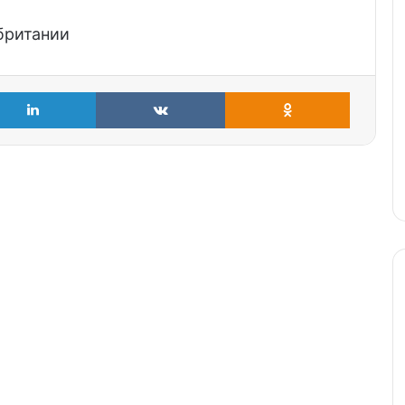
британии
LinkedIn
VKontakte
Odnoklass
Состоятельные
граждане бегут из
Германии и
остального ЕС