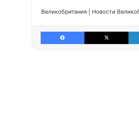
Великобритания | Новости Велико
Facebook
X
Швейцарские поезда
от Stadler Rail
выходят на
ирландский рынок