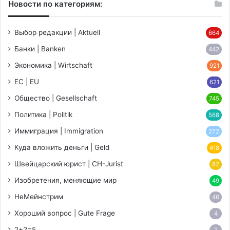
Новости по категориям:
Выбор редакции | Aktuell
664
Банки | Banken
442
Экономика | Wirtschaft
921
ЕС | EU
621
Общество | Gesellschaft
745
Политика | Politik
568
Иммиграция | Immigration
272
Куда вложить деньги | Geld
418
Швейцарский юрист | CH-Jurist
82
Изобретения, меняющие мир
49
НеМейнстрим
46
Хороший вопрос | Gute Frage
4
2+2=5