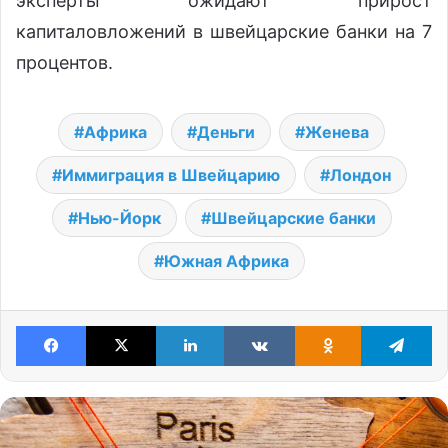
эксперты ожидают прирост
капиталовложений в швейцарские банки на 7
процентов.
Африка
Деньги
Женева
Иммиграция в Швейцарию
Лондон
Нью-Йорк
Швейцарские банки
Южная Африка
Facebook
X
LinkedIn
VKontakte
Odnoklassniki
Te