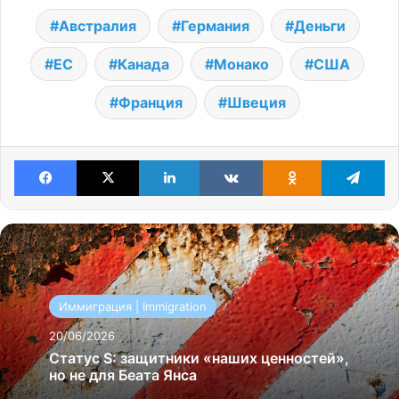
Австралия
Германия
Деньги
ЕС
Канада
Монако
США
Франция
Швеция
Facebook
X
LinkedIn
VKontakte
Odnoklassniki
Te
Иммиграция | Immigration
20/06/2026
Статус S: защитники «наших ценностей»,
но не для Беата Янса