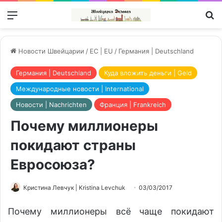
Меню
П
Новости Швейцарии
/
ЕС | EU
/
Германия | Deutschland
Германия | Deutschland
Куда вложить деньги | Geld
Международные новости | International
Новости | Nachrichten
Франция | Frankreich
Почему миллионеры
покидают страны
Евросоюза?
Кристина Левчук | Kristina Levchuk
03/03/2017
Почему миллионеры всё чаще покидают