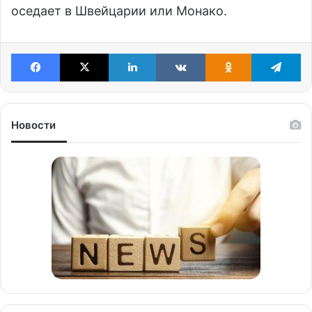
оседает в Швейцарии или Монако.
Facebook
X
LinkedIn
VKontakte
Odnoklassniki
Te
Новости