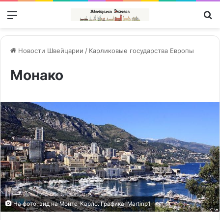
Меню
П
Новости Швейцарии
/
Карликовые государства Европы
Монако
На фото: вид на Монте-Карло. Графика: Martinp1