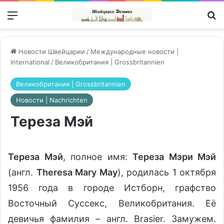
Меню
П
Новости Швейцарии
/
Международные новости |
International
/
Великобритания | Grossbritannien
Великобритания | Grossbritannien
Новости | Nachrichten
Тереза Мэй
Тереза Мэй
, полное имя:
Тереза Мэри Мэй
(англ.
Theresa Mary May
), родилась 1 октября
1956 года в городе Истборн, графство
Восточный Суссекс, Великобритания. Её
девичья фамилия – англ. Brasier. Замужем.