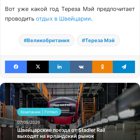
Вот уже какой год Тереза Мэй предпочитает
проводить
отдых в Швейцарии
.
Великобритания
Тереза Мэй
Facebook
X
LinkedIn
VKontakte
Odnoklassniki
Te
Компании | Firmen
07/05/2026
Швейцарские поезда от Stadler Rail
выходят на ирландский рынок