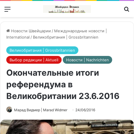
Меню
П
Новости Швейцарии
/
Международные новости |
International
/
Великобритания | Grossbritannien
Великобритания | Grossbritannien
Выбор редакции | Aktuell
Новости | Nachrichten
Окончательные итоги
референдума в
Великобритании 23.6.2016
Марад Видмер | Marad Widmer
24/06/2016