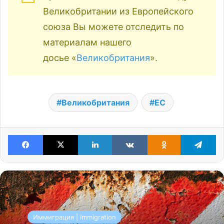
Великобритании из Европейского
союза Вы можете отследить по
материалам нашего
досье «
Великобритания
».
Великобритания
ЕС
Facebook
X
LinkedIn
VKontakte
Odnoklassniki
Te
Иммиграция | Immigration