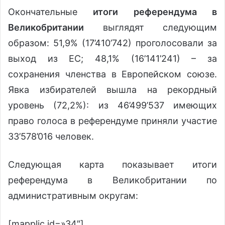
Окончательные
итоги референдума в
Великобритании
выглядят следующим
образом: 51,9% (17’410’742) проголосовали за
выход из ЕС; 48,1% (16’141’241) – за
сохранения членства в Европейском союзе.
Явка избирателей вышла на рекордный
уровень (72,2%): из 46’499’537 имеющих
право голоса в референдуме приняли участие
33’578’016 человек.
Следующая карта показывает итоги
референдума в Великобритании по
административным округам:
[mapplic id=»34″]