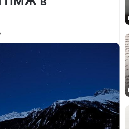
л ПМЖ в
5