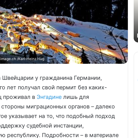
imаgе.сh /Karl-Heinz Hug
 Швейцарии у гражданина Германии,
го лет получал свой пермит без каких-
ц проживал в
Энгадине
лишь для
 стороны миграционных органов – далеко
гое указывает на то, что подобный подход
оддержку судебной инстанции,
ую республику. Подробности – в материале