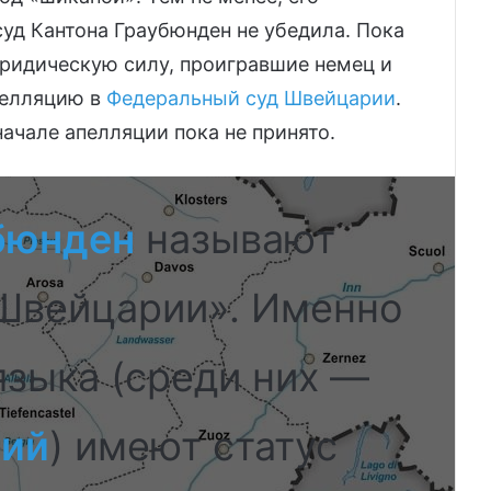
уд Кантона Граубюнден не убедила. Пока
юридическую силу, проигравшие немец и
пелляцию в
Федеральный суд Швейцарии
.
начале апелляции пока не принято.
бюнден
называют
Швейцарии». Именно
языка (среди них —
кий
) имеют статус