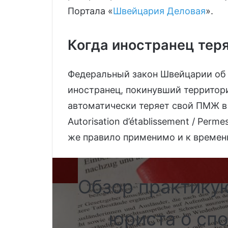
Портала «
Швейцария Деловая
».
Когда иностранец тер
Федеральный закон Швейцарии об 
иностранец, покинувший территори
автоматически теряет свой ПМЖ в Ш
Autorisation d’établissement / Permes
же правило применимо и к времен
Обзор практику
юриста о спо