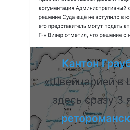
аргументация Административный с
решение Суда ещё не вступило в 
его представитель могут подать а
Г-н Визер отметил, что решение о 
Кантон Грау
«Швейцарией в 
здесь сразу 3 
ретороманс