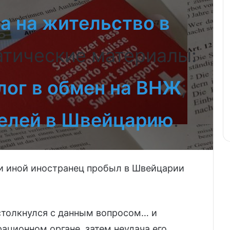
а на жительство в
атические материалы:
ог в обмен на ВНЖ
;
елей в Швейцарию
.
или иной иностранец пробыл в Швейцарии
 столкнулся с данным вопросом… и
рационном органе, затем неудача его