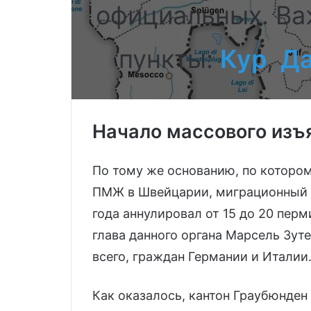
официальных. В
пункты:
Кур
,
Д
Начало массового из
По тому же основанию, по котором
ПМЖ в Швейцарии, миграционный о
года аннулировал от 15 до 20 пер
глава данного органа Марсель Зут
всего, граждан Германии и Италии
Как оказалось, кантон Граубюнден