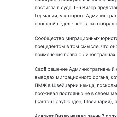
постигла в суде. Г-н Визер предст
Германии, у которого Администрат
прошлой неделе всё таки отобрал
Сообщество миграционных юристо
прецедентом в том смысле, что он
применения права об иностранцах.
Своё решение Административный с
выводах миграционного органа, ко
ПМЖ в Швейцарии немца, поскольк
проживал постоянно не в своём м
(кантон Граубюнден, Швейцария), а
Адвокат Визер назвал данный подх