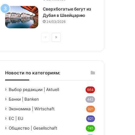
Сверхбогатые бегут из
Дубая в Швейцарию
24/03/2026
Предыдущая
Следующая
страница
страница
Новости по категориям:
Выбор редакции | Aktuell
664
Банки | Banken
442
Экономика | Wirtschaft
921
ЕС | EU
621
Общество | Gesellschaft
745