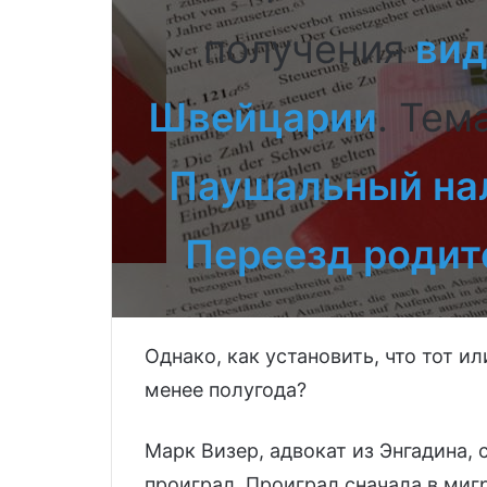
получения
вид
Швейцарии
. Тем
Паушальный нал
Переезд родит
Однако, как установить, что тот 
менее полугода?
Марк Визер, адвокат из Энгадина,
проиграл. Проиграл сначала в миг