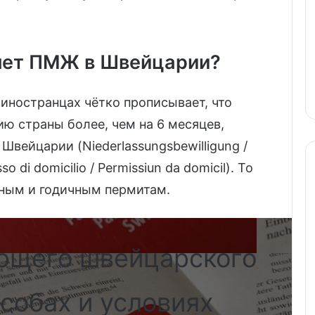
яет ПМЖ в Швейцарии?
иностранцах чётко прописывает, что
ю страны более, чем на 6 месяцев,
вейцарии (Niederlassungsbewilligung /
so di domicilio / Permissiun da domicil). То
ным и годичным пермитам.
ющего швейцарского
собах и условиях