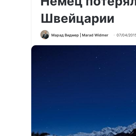
Немец потеря
Швейцарии
Марад Видмер | Marad Widmer
07/04/201