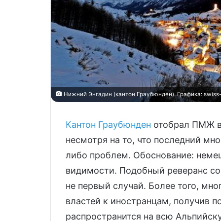
Нижний Энгадин (кантон Граубюнден). Графика: swiss-
Кантон Граубюнден
отобрал ПМЖ в
несмотря на то, что последний мно
либо проблем. Обоснование: неме
видимости. Подобный реверанс со
не первый случай. Более того, мно
властей к иностранцам, получив п
распространится на всю Альпийск