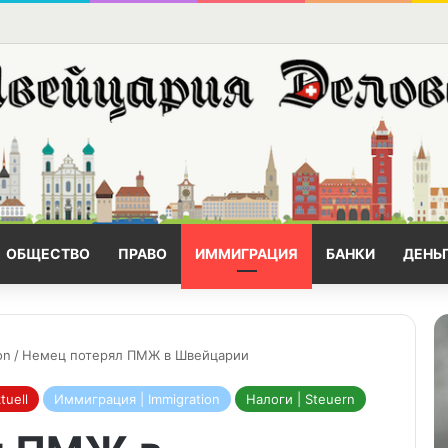
ОБЩЕСТВО
ПРАВО
ИММИГРАЦИЯ
БАНКИ
ДЕНЬ
on
/
Немец потерял ПМЖ в Швейцарии
tuell
Иммиграция | Immigration
Налоги | Steuern