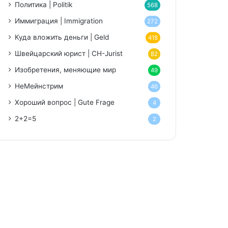
Политика | Politik
568
Иммиграция | Immigration
272
Куда вложить деньги | Geld
418
Швейцарский юрист | CH-Jurist
82
Изобретения, меняющие мир
49
НеМейнстрим
46
Хороший вопрос | Gute Frage
4
2+2=5
2