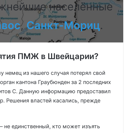
ажнейшие населённые
авос
,
Санкт-Мориц
.
ъятия ПМЖ в Швейцарии?
у немец из нашего случая потерял свой
рган кантона Граубюнден за 2 последних
митов С. Данную информацию предоставил
ер. Решения властей касались, прежде
.
 – не единственный, кто может изъять