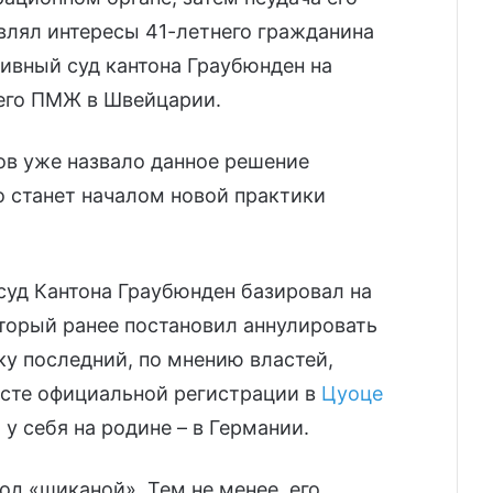
авлял интересы 41-летнего гражданина
ивный суд кантона Граубюнден на
 его ПМЖ в Швейцарии.
в уже назвало данное решение
о станет началом новой практики
уд Кантона Граубюнден базировал на
торый ранее постановил аннулировать
у последний, по мнению властей,
есте официальной регистрации в
Цуоце
 у себя на родине – в Германии.
од «шиканой». Тем не менее, его