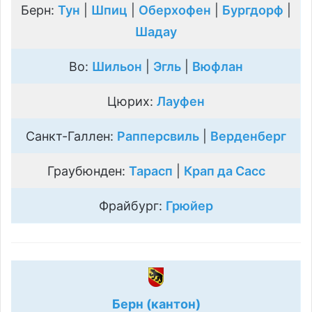
Берн:
Тун
|
Шпиц
|
Оберхофен
|
Бургдорф
|
Шадау
Во:
Шильон
|
Эгль
|
Вюфлан
Цюрих:
Лауфен
Санкт-Галлен:
Рапперсвиль
|
Верденберг
Граубюнден:
Тарасп
|
Крап да Сасс
Фрайбург:
Грюйер
Берн (кантон)