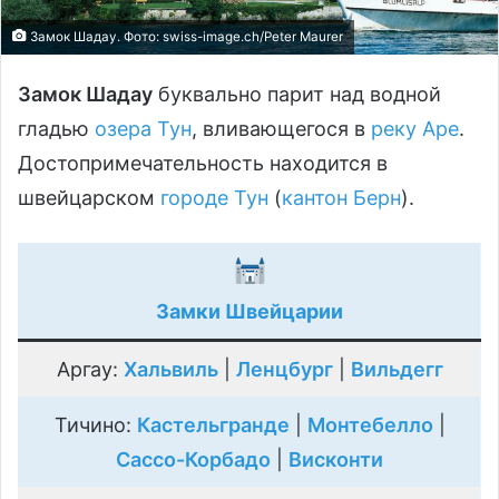
Замок Шадау. Фото: swiss-imаge.сh/Peter Maurer
Замок Шадау
буквально парит над водной
гладью
озера Тун
, вливающегося в
реку Аре
.
Достопримечательность находится в
швейцарском
городе Тун
(
кантон Берн
).
Замки Швейцарии
Аргау:
Хальвиль
|
Ленцбург
|
Вильдегг
Тичино:
Кастельгранде
|
Монтебелло
|
Сассо-Корбадо
|
Висконти