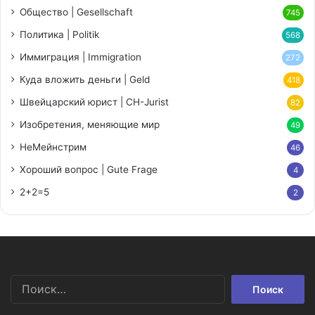
Общество | Gesellschaft
745
Политика | Politik
568
Иммиграция | Immigration
272
Куда вложить деньги | Geld
418
Швейцарский юрист | CH-Jurist
82
Изобретения, меняющие мир
49
НеМейнстрим
46
Хороший вопрос | Gute Frage
4
2+2=5
2
Найти: