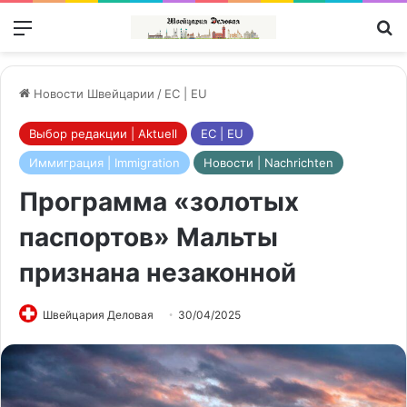
Меню
П
Новости Швейцарии
/
ЕС | EU
Выбор редакции | Aktuell
ЕС | EU
Иммиграция | Immigration
Новости | Nachrichten
Программа «золотых
паспортов» Мальты
признана незаконной
Швейцария Деловая
30/04/2025