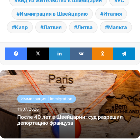
Вид на жительство в Швейцарии
ЕС
Иммиграция в Швейцарию
Италия
Кипр
Латвия
Литва
Мальта
Facebook
X
LinkedIn
VKontakte
Odnoklassniki
Te
Иммиграция | Immigration
11/07/2026
После 40 лет в Швейцарии: суд разрешил
депортацию француза