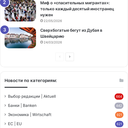
Миф о «спасительных мигрантах»:
только каждый десятый иностранец
нужен
22/05/2026
Сверхбогатые бегут из Дубая в
Швейцарию
24/03/2026
Предыдущая
Следующая
страница
страница
Новости по категориям:
Выбор редакции | Aktuell
664
Банки | Banken
442
Экономика | Wirtschaft
921
ЕС | EU
621