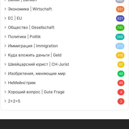
442
Экономика | Wirtschaft
921
ЕС | EU
621
Общество | Gesellschaft
745
Политика | Politik
568
Иммиграция | Immigration
272
Куда вложить деньги | Geld
418
Швейцарский юрист | CH-Jurist
82
Изобретения, меняющие мир
49
НеМейнстрим
46
Хороший вопрос | Gute Frage
4
2+2=5
2