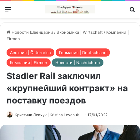
Меню
П
Новости Швейцарии
/
Экономика | Wirtschaft
/
Компании |
Firmen
Австрия | Österreich
Германия | Deutschland
Компании | Firmen
Новости | Nachrichten
Stadler Rail заключил
«крупнейший контракт» на
поставку поездов
Кристина Левчук | Kristina Levchuk
17/01/2022