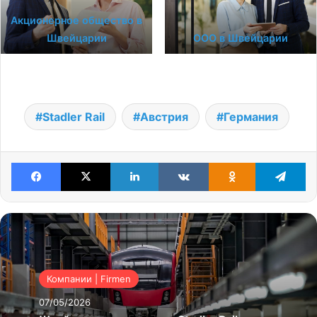
Акционерное общество в
Швейцарии
ООО в Швейцарии
Stadler Rail
Австрия
Германия
Facebook
X
LinkedIn
VKontakte
Odnoklassniki
Te
Компании | Firmen
07/05/2026