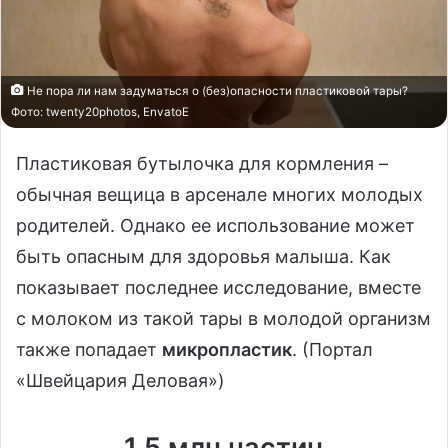
Не пора ли нам задуматься о (без)опасности пластиковой тары?
Фото: twenty20photos, EnvatoE
Пластиковая бутылочка для кормления –
обычная вещица в арсенале многих молодых
родителей. Однако ее использование может
быть опасным для здоровья малыша. Как
показывает последнее исследование, вместе
с молоком из такой тары в молодой организм
также попадает
микропластик
. (Портал
«Швейцария Деловая»)
1,5 млн частиц