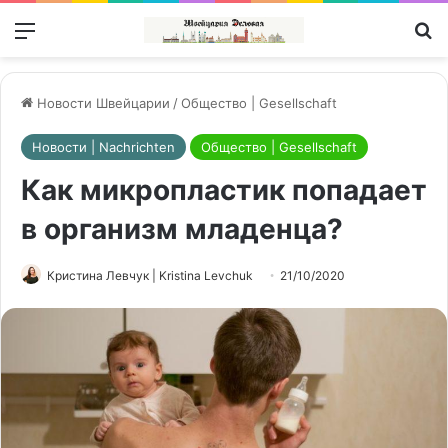
Меню
П
Новости Швейцарии
/
Общество | Gesellschaft
Новости | Nachrichten
Общество | Gesellschaft
Как микропластик попадает
в организм младенца?
Кристина Левчук | Kristina Levchuk
21/10/2020