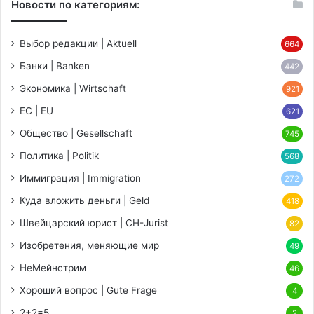
Новости по категориям:
Выбор редакции | Aktuell
664
Банки | Banken
442
Экономика | Wirtschaft
921
ЕС | EU
621
Общество | Gesellschaft
745
Политика | Politik
568
Иммиграция | Immigration
272
Куда вложить деньги | Geld
418
Швейцарский юрист | CH-Jurist
82
Изобретения, меняющие мир
49
НеМейнстрим
46
Хороший вопрос | Gute Frage
4
2+2=5
2