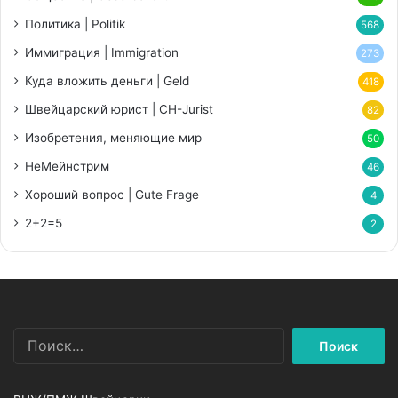
Политика | Politik
568
Иммиграция | Immigration
273
Куда вложить деньги | Geld
418
Швейцарский юрист | CH-Jurist
82
Изобретения, меняющие мир
50
НеМейнстрим
46
Хороший вопрос | Gute Frage
4
2+2=5
2
Найти: