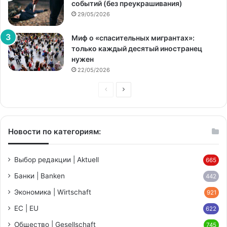
событий (без преукрашивания)
29/05/2026
Миф о «спасительных мигрантах»:
только каждый десятый иностранец
нужен
22/05/2026
Предыдущая
Следующая
страница
страница
Новости по категориям:
Выбор редакции | Aktuell
665
Банки | Banken
442
Экономика | Wirtschaft
921
ЕС | EU
622
Общество | Gesellschaft
745