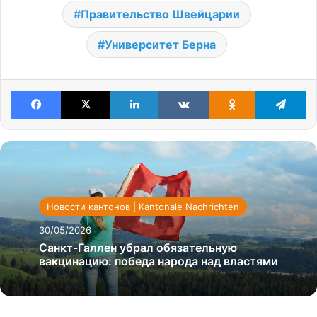
Правительство Швейцарии
Университет Берна
Facebook
X
LinkedIn
VKontakte
Odnoklassniki
Te
Новости кантонов | Kantonale Nachrichten
30/05/2026
Санкт-Галлен убрал обязательную
вакцинацию: победа народа над властями