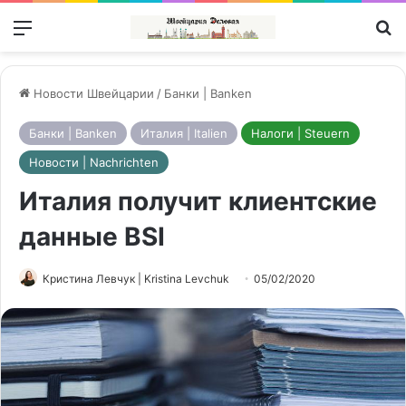
Меню
П
Новости Швейцарии
/
Банки | Banken
Банки | Banken
Италия | Italien
Налоги | Steuern
Новости | Nachrichten
Италия получит клиентские
данные BSI
Кристина Левчук | Kristina Levchuk
05/02/2020