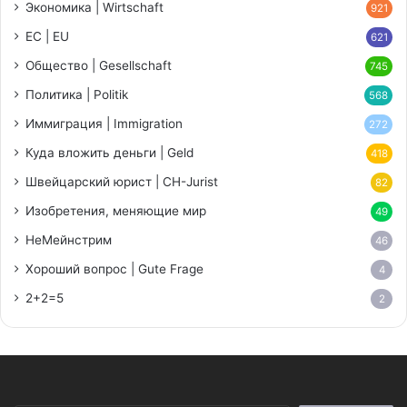
Экономика | Wirtschaft
921
ЕС | EU
621
Общество | Gesellschaft
745
Политика | Politik
568
Иммиграция | Immigration
272
Куда вложить деньги | Geld
418
Швейцарский юрист | CH-Jurist
82
Изобретения, меняющие мир
49
НеМейнстрим
46
Хороший вопрос | Gute Frage
4
2+2=5
2