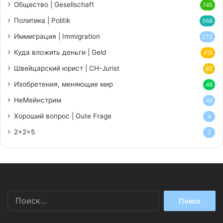
Общество | Gesellschaft
745
Политика | Politik
568
Иммиграция | Immigration
272
Куда вложить деньги | Geld
418
Швейцарский юрист | CH-Jurist
82
Изобретения, меняющие мир
49
НеМейнстрим
46
Хороший вопрос | Gute Frage
4
2+2=5
2
Найти: