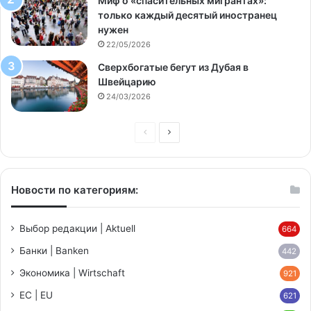
Миф о «спасительных мигрантах»:
только каждый десятый иностранец
нужен
22/05/2026
Сверхбогатые бегут из Дубая в
Швейцарию
24/03/2026
Предыдущая
Следующая
страница
страница
Новости по категориям:
Выбор редакции | Aktuell
664
Банки | Banken
442
Экономика | Wirtschaft
921
ЕС | EU
621