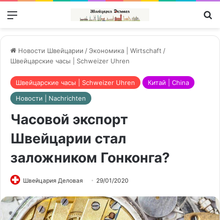
Меню
П
Новости Швейцарии
/
Экономика | Wirtschaft
/
Швейцарские часы | Schweizer Uhren
Швейцарские часы | Schweizer Uhren
Китай | China
Новости | Nachrichten
Часовой экспорт
Швейцарии стал
заложником Гонконга?
Швейцария Деловая
29/01/2020