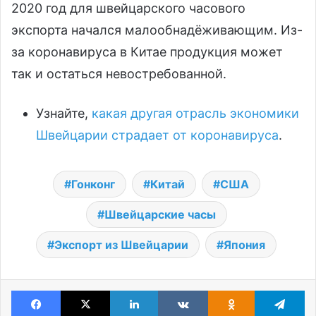
2020 год для швейцарского часового
экспорта начался малообнадёживающим. Из-
за коронавируса в Китае продукция может
так и остаться невостребованной.
Узнайте,
какая другая отрасль экономики
Швейцарии страдает от коронавируса
.
Гонконг
Китай
США
Швейцарские часы
Экспорт из Швейцарии
Япония
Facebook
X
LinkedIn
VKontakte
Odnoklassniki
Te