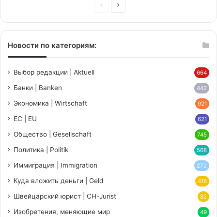
Предыдущая
Следующая
страница
страница
Новости по категориям:
Выбор редакции | Aktuell
664
Банки | Banken
442
Экономика | Wirtschaft
921
ЕС | EU
621
Общество | Gesellschaft
745
Политика | Politik
568
Иммиграция | Immigration
272
Куда вложить деньги | Geld
418
Швейцарский юрист | CH-Jurist
82
Изобретения, меняющие мир
49