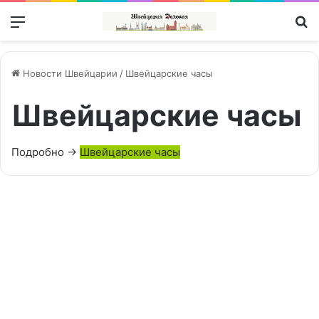
Меню
П
Новости Швейцарии
/
Швейцарские часы
Швейцарские часы
Подробно ->
Швейцарские часы
Swatch
Group
Швейцарские часы | Schweizer Uhren
допускает
возвращение
на
российский
рынок