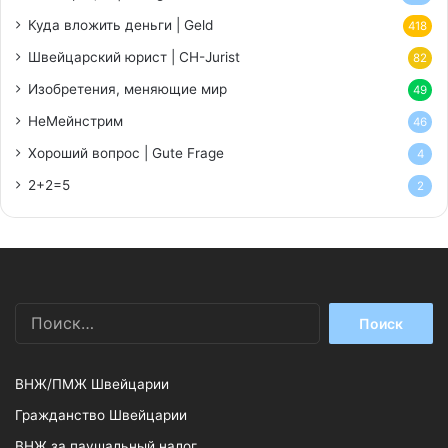
Куда вложить деньги | Geld
418
Швейцарский юрист | CH-Jurist
82
Изобретения, меняющие мир
49
НеМейнстрим
46
Хороший вопрос | Gute Frage
4
2+2=5
2
Найти:
ВНЖ/ПМЖ Швейцарии
Гражданство Швейцарии
ВНЖ за паушальный налог