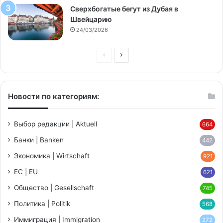
Сверхбогатые бегут из Дубая в
Швейцарию
24/03/2026
Предыдущая
Следующая
страница
страница
Новости по категориям:
Выбор редакции | Aktuell
664
Банки | Banken
442
Экономика | Wirtschaft
921
ЕС | EU
621
Общество | Gesellschaft
745
Политика | Politik
568
Иммиграция | Immigration
272