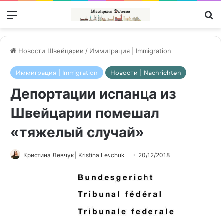
Меню
П
Новости Швейцарии
/
Иммиграция | Immigration
Иммиграция | Immigration
Новости | Nachrichten
Депортации испанца из
Швейцарии помешал
«тяжелый случай»
Кристина Левчук | Kristina Levchuk
20/12/2018