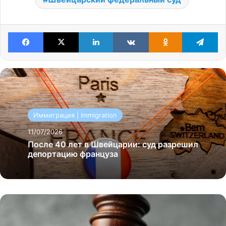
Facebook
X
LinkedIn
VKontakte
Odnoklassniki
Te
Иммиграция | Immigration
11/07/2026
После 40 лет в Швейцарии: суд разрешил
депортацию француза