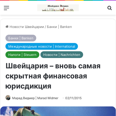
Меню
П
Новости Швейцарии
/
Банки | Banken
Банки | Banken
Международные новости | International
Налоги | Steuern
Новости | Nachrichten
Швейцария – вновь самая
скрытная финансовая
юрисдикция
Марад Видмер | Marad Widmer
02/11/2015