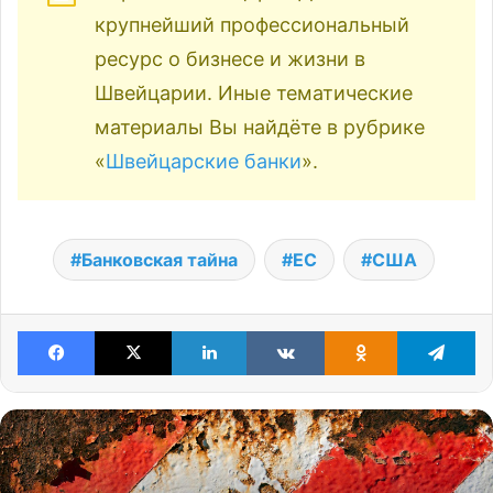
крупнейший профессиональный
ресурс о бизнесе и жизни в
Швейцарии. Иные тематические
материалы Вы найдёте в рубрике
«
Швейцарские банки
».
Банковская тайна
ЕС
США
Facebook
X
LinkedIn
VKontakte
Odnoklassniki
Te