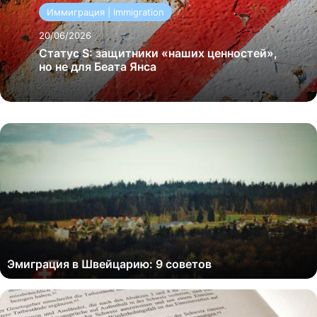
Иммиграция | Immigration
20/06/2026
Статус S: защитники «наших ценностей»,
но не для Беата Янса
Эмиграция в Швейцарию: 9 советов