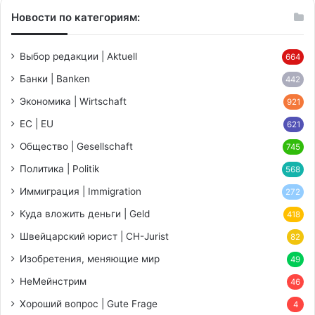
Новости по категориям:
Выбор редакции | Aktuell
664
Банки | Banken
442
Экономика | Wirtschaft
921
ЕС | EU
621
Общество | Gesellschaft
745
Политика | Politik
568
Иммиграция | Immigration
272
Куда вложить деньги | Geld
418
Швейцарский юрист | CH-Jurist
82
Изобретения, меняющие мир
49
НеМейнстрим
46
Хороший вопрос | Gute Frage
4