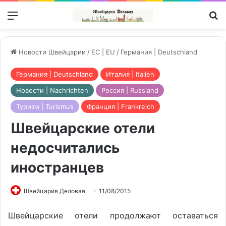
Меню
П
Новости Швейцарии
/
ЕС | EU
/
Германия | Deutschland
Германия | Deutschland
Италия | Italien
Новости | Nachrichten
Россия | Russland
Туризм | Turismus
Франция | Frankreich
Швейцарские отели
недосчитались
иностранцев
Швейцария Деловая
11/08/2015
Швейцарские отели продолжают оставаться