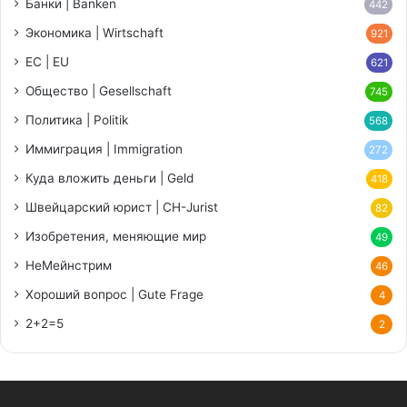
Банки | Banken
442
Экономика | Wirtschaft
921
ЕС | EU
621
Общество | Gesellschaft
745
Политика | Politik
568
Иммиграция | Immigration
272
Куда вложить деньги | Geld
418
Швейцарский юрист | CH-Jurist
82
Изобретения, меняющие мир
49
НеМейнстрим
46
Хороший вопрос | Gute Frage
4
2+2=5
2