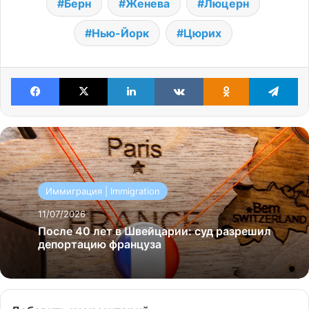
Берн
Женева
Люцерн
Нью-Йорк
Цюрих
Facebook
X
LinkedIn
VKontakte
Odnoklassniki
Te
Иммиграция | Immigration
11/07/2026
После 40 лет в Швейцарии: суд разрешил
депортацию француза