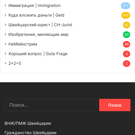
Иммиграция | Immigration
272
Куда вложить деньги | Geld
418
Швейцарский юрист | CH-Jurist
82
Изобретения, меняющие мир
49
НеМейнстрим
46
Хороший вопрос | Gute Frage
4
2+2=5
2
Найти:
ВНЖ/ПМЖ Швейцарии
Гражданство Швейцарии