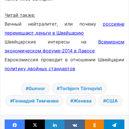
Читай также:
Вечный нейтралитет, или почему
россияне
перемещают деньги в Швейцарию
Швейцарские интересы на
Всемирном
экономическом форуме-2014 в Давосе
Еврокомиссия проводит в отношении Швейцарии
политику двойных стандартов
Gunvor
Torbjorn Törnqvist
Геннадий Тимченко
Женева
США
Facebook
X
LinkedIn
VKontakte
Odnoklassniki
Te