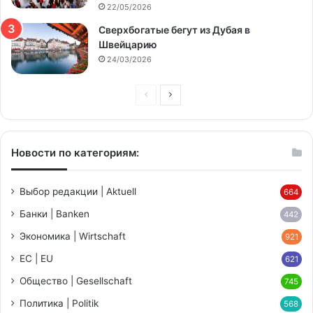
22/05/2026
Сверхбогатые бегут из Дубая в
Швейцарию
24/03/2026
Предыдущая
Следующая
страница
страница
Новости по категориям:
Выбор редакции | Aktuell
664
Банки | Banken
442
Экономика | Wirtschaft
921
ЕС | EU
621
Общество | Gesellschaft
745
Политика | Politik
568