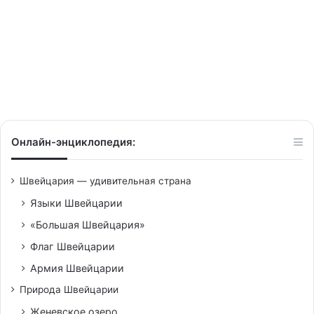
Геннадий Тимченко продал
акции Gunvor за день до
введения США санкций
против России
Онлайн-энциклопедия:
Швейцария — удивительная страна
Языки Швейцарии
«Большая Швейцария»
Флаг Швейцарии
Армия Швейцарии
Природа Швейцарии
Женевское озеро