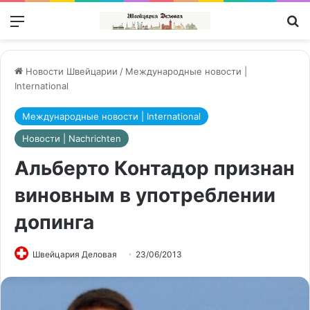
Меню
П
Новости Швейцарии
/
Международные новости |
International
Международные новости | International
Новости | Nachrichten
Альберто Контадор признан
виновным в употреблении
допинга
Швейцария Деловая
23/06/2013