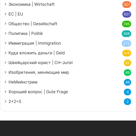
Экономика | Wirtschaft
921
ЕС | EU
621
Общество | Gesellschaft
745
Политика | Politik
568
Иммиграция | Immigration
272
Куда вложить деньги | Geld
418
Швейцарский юрист | CH-Jurist
82
Изобретения, меняющие мир
49
НеМейнстрим
46
Хороший вопрос | Gute Frage
4
2+2=5
2