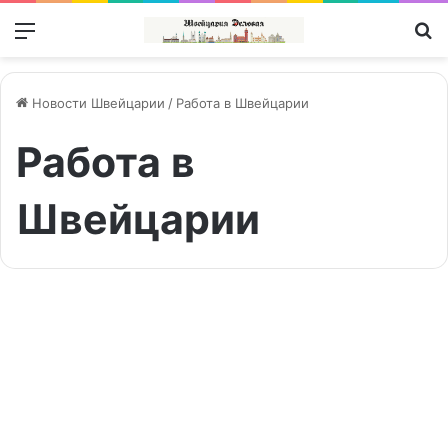
Меню
П
Новости Швейцарии
/
Работа в Швейцарии
Работа в
Швейцарии
Свобода
передвижения
Референдум | Referendum
с
ЕС
делает
жителей
Швейцарии