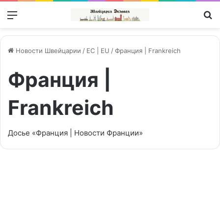
Меню
П
Новости Швейцарии
/
ЕС | EU
/
Франция | Frankreich
Франция |
Frankreich
Досье «Франция | Новости Франции»
UBS отклонил сделку с
французской прокуратурой