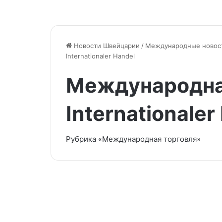
Новости Швейцарии
/
Международные новости 
Internationaler Handel
Международная
Internationaler
Рубрика «Международная торговля»
Станет
ли
Финляндия
северной
Грецией?