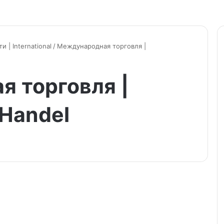
| International
/
Международная торговля |
 торговля |
 Handel
Наличные
расчеты
свыше
100000
франков