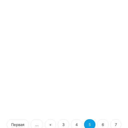
многомиллиардный кредит
Новые
правила
ввоза
продуктовых
товаров
в
Швейцарию
03/07/2014
Новые правила ввоза
продуктовых товаров в
Швейцарию
Первая
...
«
3
4
5
6
7