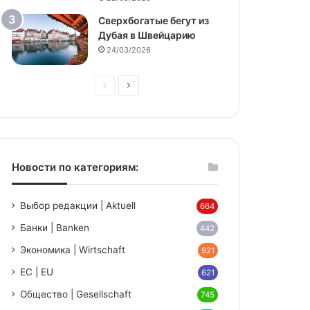
Сверхбогатые бегут из
Дубая в Швейцарию
24/03/2026
Предыдущая
Следующая
страница
страница
Новости по категориям:
Выбор редакции | Aktuell
664
Банки | Banken
442
Экономика | Wirtschaft
921
ЕС | EU
621
Общество | Gesellschaft
745