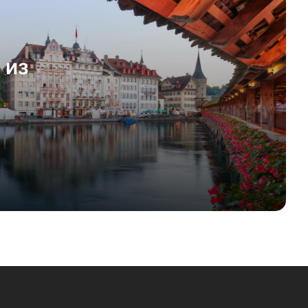
ощущение(!) безопасности
 из
Аргау и Берн заставят рестораны
принимать наличку?
За 12 месяцев: доллар потерял к
франку 10,8%
Как в Баден-Вюртемберге
прикармливают «журналистов»
Илон Маск призвал к упразднению
ЕС