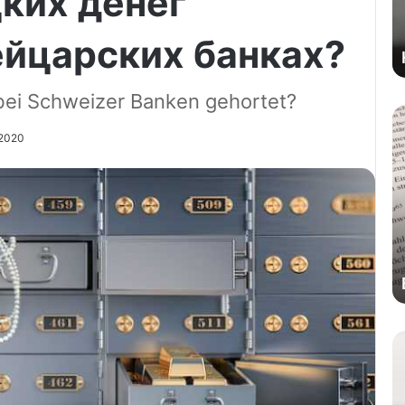
ких денег
ейцарских банках?
 bei Schweizer Banken gehortet?
/2020