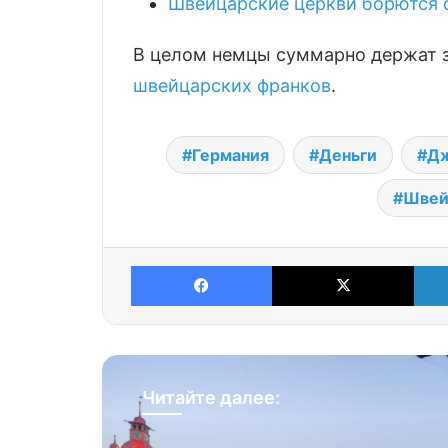
Швейцарские церкви борются с
В целом немцы суммарно держат за
швейцарских франков
.
Германия
Деньги
Д
Швей
Facebook
X
Читайте далее: