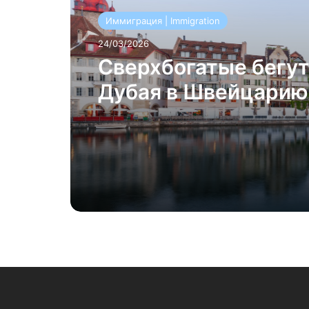
Иммиграция | Immigration
24/03/2026
Сверхбогатые бегут
Дубая в Швейцарию