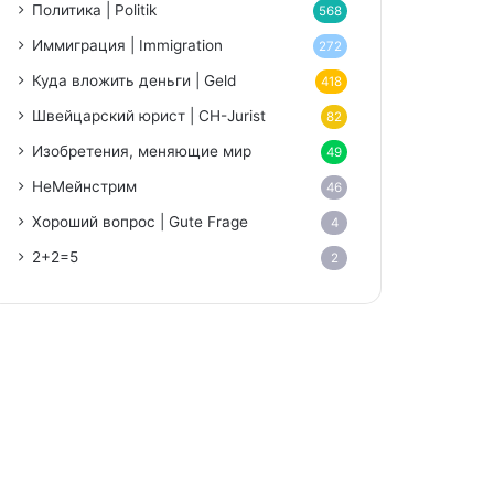
Политика | Politik
568
Иммиграция | Immigration
272
Куда вложить деньги | Geld
418
Швейцарский юрист | CH-Jurist
82
Изобретения, меняющие мир
49
НеМейнстрим
46
Хороший вопрос | Gute Frage
4
2+2=5
2
niki