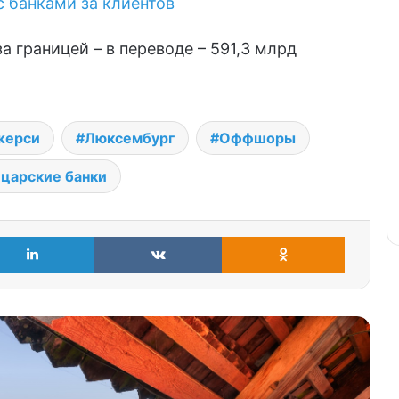
 банками за клиентов
 границей – в переводе – 591,3 млрд
жерси
Люксембург
Оффшоры
царские банки
LinkedIn
VKontakte
Odnoklass
Сверхбогатые бегут из Дубая в
Швейцарию
Швейцария голосует: как проходит
референдум 8 марта 2026
Дубай, или как успешно продать