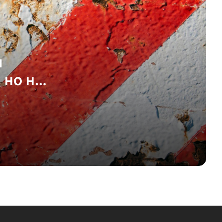
Суд разъяснил условия отказа в
статусе S для украинцев
и
«Это больше не мой Берлин»: побег
в безопасную Швейцарию
 но не
Швейцария существенно ограничит
статус S
Швейцария вновь депортирует
украинских преступников
Население Конфедерации
превысило 9 млн человек