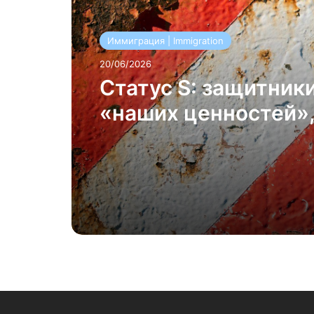
Иммиграция | Immigration
20/06/2026
Статус S: защитник
«наших ценностей»,
для Беата Янса