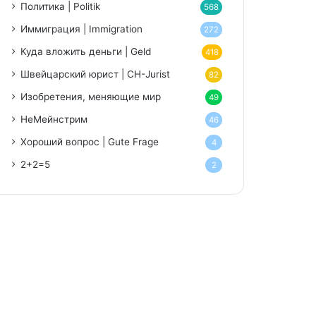
Политика | Politik
568
Иммиграция | Immigration
272
Куда вложить деньги | Geld
418
Швейцарский юрист | CH-Jurist
82
Изобретения, меняющие мир
49
НеМейнстрим
46
Хороший вопрос | Gute Frage
4
2+2=5
2
niki