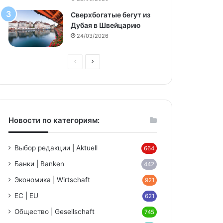
Сверхбогатые бегут из
Дубая в Швейцарию
24/03/2026
Предыдущая
Следующая
страница
страница
Новости по категориям:
Выбор редакции | Aktuell
664
Банки | Banken
442
Экономика | Wirtschaft
921
ЕС | EU
621
Общество | Gesellschaft
745