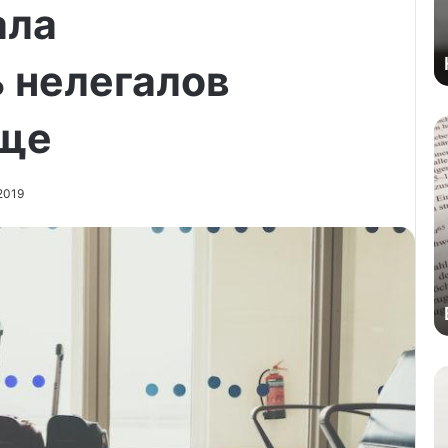
ала
 нелегалов
още
2019