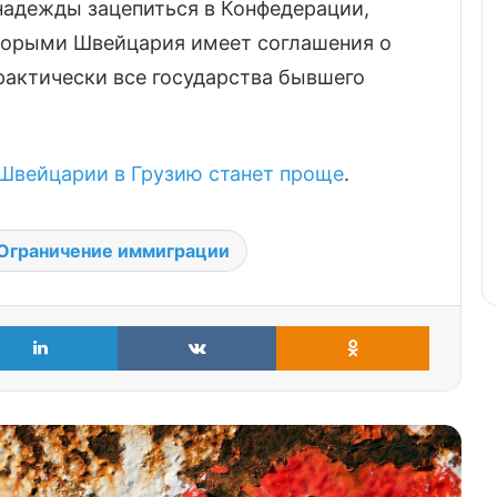
надежды зацепиться в Конфедерации,
оторыми Швейцария имеет соглашения о
рактически все государства бывшего
Швейцарии в Грузию станет проще
.
Ограничение иммиграции
LinkedIn
VKontakte
Odnoklass
Статус S: защитники «наших
ценностей», но не для Беата Янса
Миф о «спасительных мигрантах»:
только каждый десятый
иностранец нужен