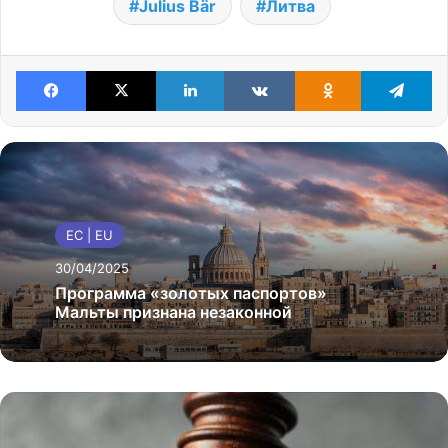
Julius Bär
Литва
Facebook
X
LinkedIn
VKontakte
Odnoklassniki
Te
ЕС | EU
30/04/2025
Программа «золотых паспортов»
Мальты признана незаконной