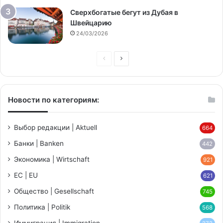
Сверхбогатые бегут из Дубая в
Швейцарию
24/03/2026
Предыдущая
Следующая
страница
страница
Новости по категориям:
Выбор редакции | Aktuell
664
Банки | Banken
442
Экономика | Wirtschaft
921
ЕС | EU
621
Общество | Gesellschaft
745
Политика | Politik
568
Иммиграция | Immigration