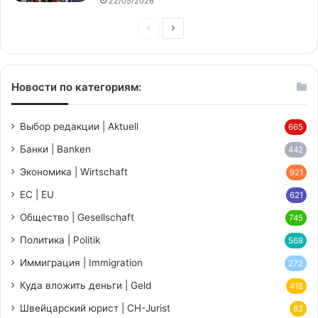
22/05/2026
Предыдущая
Следующая
страница
страница
Новости по категориям:
Выбор редакции | Aktuell
665
Банки | Banken
442
Экономика | Wirtschaft
921
ЕС | EU
621
Общество | Gesellschaft
745
Политика | Politik
568
Иммиграция | Immigration
272
Куда вложить деньги | Geld
418
Швейцарский юрист | CH-Jurist
82