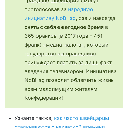
граждане Швейцарии смогут,
проголосовав за
народную
инициативу NoBillag
, раз и навсегда
снять с себя ежегодное бремя
в
365 франков (в 2017 года – 451
франк) «медиа-налога», который
государство несправедливо
принуждает платить за лишь факт
владения телевизором. Инициатива
NoBillag позволит облегчить жизнь
всем малоимущим жителям
Конфедерации!
Узнайте также,
как часто швейцарцы
сталкиваются с нехваткой времени
.