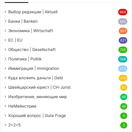
Выбор редакции | Aktuell
664
Банки | Banken
442
Экономика | Wirtschaft
921
ЕС | EU
621
Общество | Gesellschaft
745
Политика | Politik
568
Иммиграция | Immigration
272
Куда вложить деньги | Geld
418
Швейцарский юрист | CH-Jurist
82
Изобретения, меняющие мир
49
НеМейнстрим
46
Хороший вопрос | Gute Frage
4
2+2=5
2