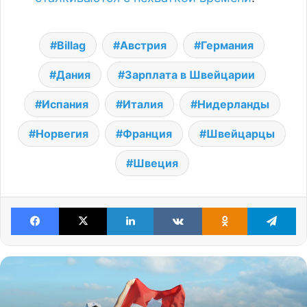
Billag
Австрия
Германия
Дания
Зарплата в Швейцарии
Испания
Италия
Нидерланды
Норвегия
Франция
Швейцарцы
Швеция
Facebook
X
LinkedIn
VKontakte
Odnoklassniki
Te