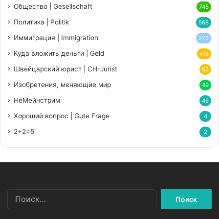
Общество | Gesellschaft
745
Политика | Politik
568
Иммиграция | Immigration
272
Куда вложить деньги | Geld
418
Швейцарский юрист | CH-Jurist
82
Изобретения, меняющие мир
49
НеМейнстрим
46
Хороший вопрос | Gute Frage
4
2+2=5
2
Найти: