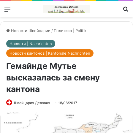
Меню
П
Новости Швейцарии
/
Политика | Politik
Новости | Nachrichten
Новости кантонов | Kantonale Nachrichten
Гемайнде Мутье
высказалась за смену
кантона
Швейцария Деловая
18/06/2017