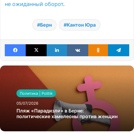
не ожиданный оборот
.
Берн
Кантон Юра
Facebook
X
LinkedIn
VKontakte
Odnoklassniki
Te
Политика | Politik
05/07/2026
Пляж «Парадизли» в Берне:
политические хамелеоны против женщин