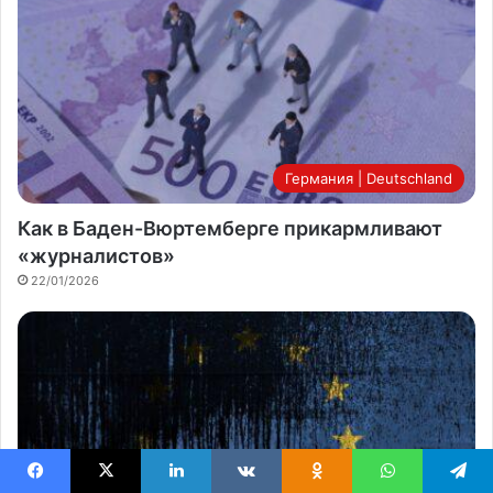
Германия | Deutschland
Как в Баден-Вюртемберге прикармливают
«журналистов»
22/01/2026
Facebook
X
LinkedIn
VKontakte
Odnoklassniki
WhatsApp
Telegram