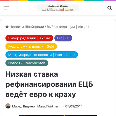
Меню
П
Новости Швейцарии
/
Выбор редакции | Aktuell
Выбор редакции | Aktuell
ЕС | EU
Куда вложить деньги | Geld
Международные новости | International
Новости | Nachrichten
Низкая ставка
рефинансирования ЕЦБ
ведёт евро к краху
Марад Видмер | Marad Widmer
07/09/2014