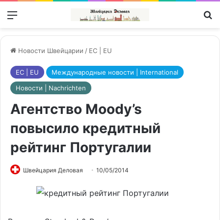
Меню
П
Новости Швейцарии
/
ЕС | EU
ЕС | EU
Международные новости | International
Новости | Nachrichten
Агентство Moody’s
повысило кредитный
рейтинг Португалии
Швейцария Деловая
10/05/2014