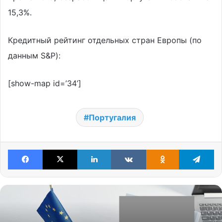
15,3%.
Кредитный рейтинг отдельных стран Европы (по
данным S&P):
[show-map id=’34’]
Португалия
Facebook
X
LinkedIn
VKontakte
Odnoklassniki
Te