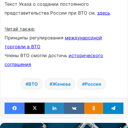
Текст Указа о создании постоянного
представительства России при ВТО см.
здесь
.
Читай также:
Принципы регулирования
международной
торговли в ВТО
Члены ВТО смогли достичь
исторического
соглашения
ВТО
Женева
Россия
Facebook
X
LinkedIn
VKontakte
Odnoklassniki
Te