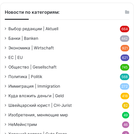
Новости по категориям:
Выбор редакции | Aktuell
664
Банки | Banken
442
Экономика | Wirtschaft
921
ЕС | EU
621
Общество | Gesellschaft
745
Политика | Politik
568
Иммиграция | Immigration
272
Куда вложить деньги | Geld
418
Швейцарский юрист | CH-Jurist
82
Изобретения, меняющие мир
49
НеМейнстрим
46
Хороший вопрос | Gute Frage