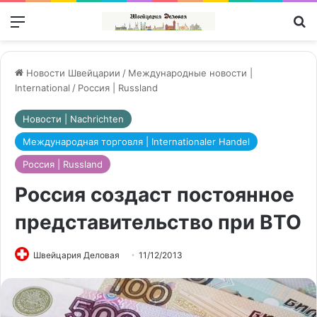
Меню
П
Новости Швейцарии
/
Международные новости |
International
/
Россия | Russland
Новости | Nachrichten
Международная торговля | Internationaler Handel
Россия | Russland
Россия создаст постоянное
представительство при ВТО
Швейцария Деловая
11/12/2013