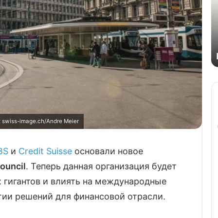
swiss-imаgе.сh/Andre Meier
BS
и
Credit Suisse
основали новое
ouncil
. Теперь данная организация будет
 гигантов и влиять на международные
тии решений для финансовой отрасли.