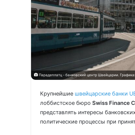
Парадеплатц - банковский центр Швейцарии. Графика: 
Крупнейшие
швейцарские банки
U
лоббистское бюро
Swiss Finance C
представлять интересы банковских
политические процессы при приня