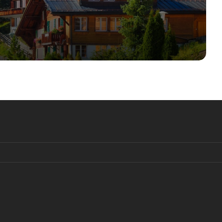
деньги Credit Suisse?
ШНБ заработал на Credit Suisse 0,9
млрд франков
Банки Конфедерации повышают
ставки по сберегательным счетам