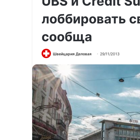
UBS и Credit S
лоббировать с
сообща
Швейцария Деловая
29/11/2013