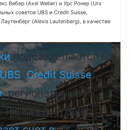
екс Вебер (Axel Weber) и Урс Ронер (Urs
ьных советов UBS и Credit Suisse,
Лаутенберг (Alexis Lautenberg), в качестве
ки
подразделяются на
UBS
,
Credit Suisse
),
е
, региональные и
. Не каждый банк
ает счет в