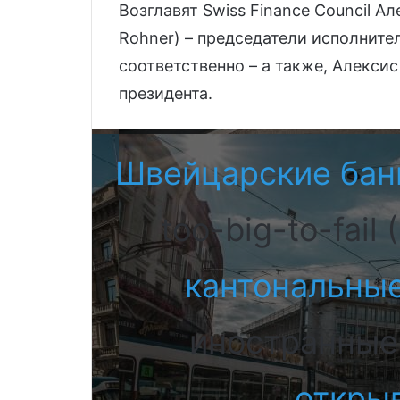
Возглавят Swiss Finance Council Ал
Rohner) – председатели исполнител
соответственно – а также, Алексис 
президента.
Швейцарские бан
too-big-to-fail (
кантональны
иностранные
открыв