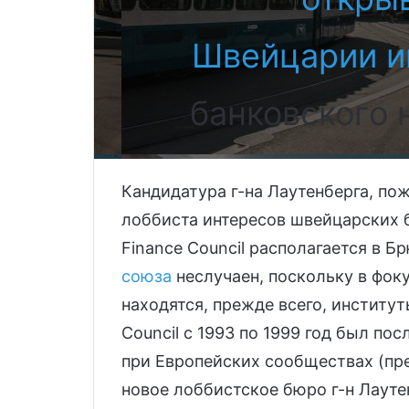
Швейцарии и
банковского
Кандидатура г-на Лаутенберга, по
лоббиста интересов швейцарских б
Finance Council располагается в 
союза
неслучаен, поскольку в фок
находятся, прежде всего, институт
Council с 1993 по 1999 год был п
при Европейских сообществах (пр
новое лоббистское бюро г-н Лаут