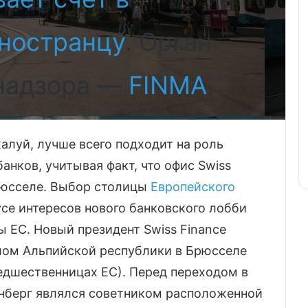
ностранцу
. Орган
 надзора —
FINMA
.
жалуй, лучше всего подходит на роль
анков, учитывая факт, что офис Swiss
Брюсселе. Выбор столицы
Европейского
усе интересов нового банковского лобби
ы ЕС. Новый президент Swiss Finance
ослом Альпийской республики в Брюсселе
едшественницах ЕС). Перед переходом в
енберг являлся советником расположенной