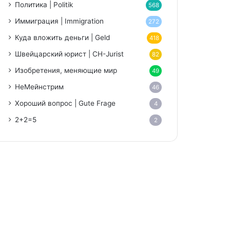
Политика | Politik
568
Иммиграция | Immigration
272
Куда вложить деньги | Geld
418
Швейцарский юрист | CH-Jurist
82
Изобретения, меняющие мир
49
НеМейнстрим
46
Хороший вопрос | Gute Frage
4
2+2=5
2