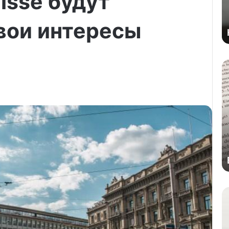
uisse будут
вои интересы