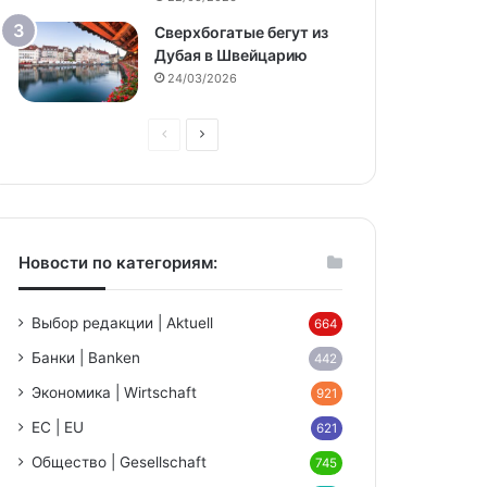
Сверхбогатые бегут из
Дубая в Швейцарию
24/03/2026
Предыдущая
Следующая
страница
страница
Новости по категориям:
Выбор редакции | Aktuell
664
Банки | Banken
442
Экономика | Wirtschaft
921
ЕС | EU
621
Общество | Gesellschaft
745