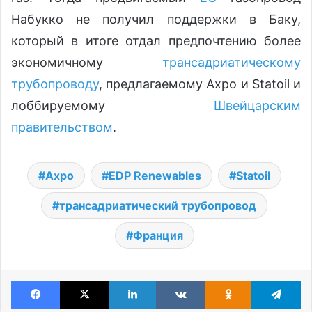
Набукко не получил поддержки в Баку,
который в итоге отдал предпочтению более
экономичному
трансадриатическому
трубопроводу
, предлагаемому Axpo и Statoil и
лоббируемому
Швейцарским
правительством
.
Axpo
EDP Renewables
Statoil
трансадриатический трубопровод
Франция
Facebook
X
LinkedIn
VKontakte
Odnoklassniki
Te