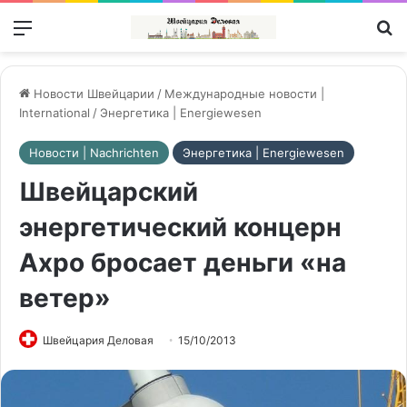
Меню
П
Новости Швейцарии
/
Международные новости |
International
/
Энергетика | Energiewesen
Новости | Nachrichten
Энергетика | Energiewesen
Швейцарский
энергетический концерн
Axpo бросает деньги «на
ветер»
Швейцария Деловая
15/10/2013