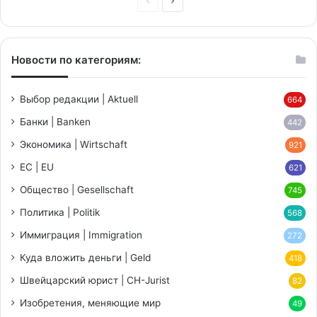
Предыдущая
Следующая
страница
страница
Новости по категориям:
Выбор редакции | Aktuell
664
Банки | Banken
442
Экономика | Wirtschaft
921
ЕС | EU
621
Общество | Gesellschaft
745
Политика | Politik
568
Иммиграция | Immigration
272
Куда вложить деньги | Geld
418
Швейцарский юрист | CH-Jurist
82
Изобретения, меняющие мир
49