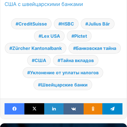
США с швейцарскими банками
CreditSuisse
HSBC
Julius Bär
Lex USA
Pictet
Zürcher Kantonalbank
Банковская тайна
США
Тайна вкладов
Уклонение от уплаты налогов
Швейцарские банки
Facebook
X
LinkedIn
VKontakte
Odnoklassniki
Te