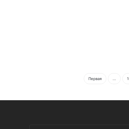
09/07/2013
Жизнь после Lex USA
Первая
...
1