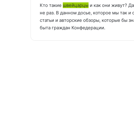
Кто такие
швейцарцы
и как они живут? Д
не раз. В данном досье, которое мы так 
статьи и авторские обзоры, которые бы з
быта граждан Конфедерации.
В
Швейцарии
Общество | Gesellschaft
растёт
число
пенсионеров
28/12/2017
В Швейцарии растёт
число пенсионеров