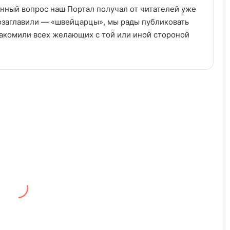
анный вопрос наш Портал получал от читателей уже
и озаглавили — «швейцарцы», мы рады публиковать
накомили всех желающих с той или иной стороной
Браки
по
Иммиграция | Immigration
принуждению
в
Швейцарии
–
миф
или
реальность?