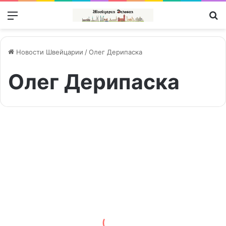
Меню
П
Новости Швейцарии
/
Олег Дерипаска
Олег Дерипаска
У
кого
ЕС | EU
отобрали
«золотые
паспорта
Кипра»?
27/11/2019