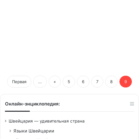
03/09/2013
Саудовская принцесса
приобрела виллу в Женеве за
57,5 миллионов франков
Первая
...
«
5
6
7
8
9
Онлайн-энциклопедия:
Швейцария — удивительная страна
Языки Швейцарии